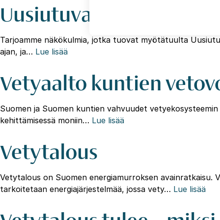
Uusiutuva energia
Tarjoamme näkökulmia, jotka tuovat myötätuulta Uusiutuva
ajan, ja…
Lue lisää
Vetyaalto kuntien vetov
Suomen ja Suomen kuntien vahvuudet vetyekosysteemin ka
kehittämisessä moniin…
Lue lisää
Vetytalous
Vetytalous on Suomen energiamurroksen avainratkaisu. Vihreä
tarkoitetaan energiajärjestelmää, jossa vety…
Lue lisää
Vetytalous tulee – miksi