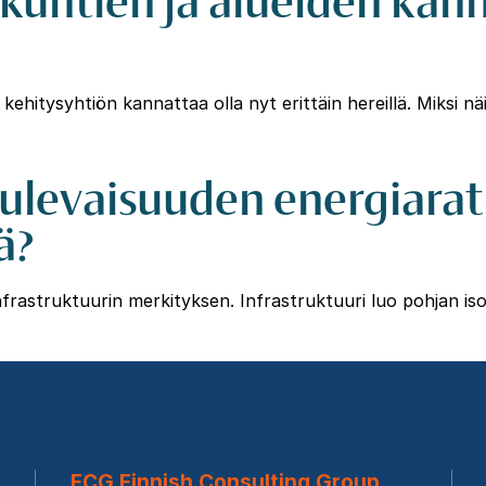
 kehitysyhtiön kannattaa olla nyt erittäin hereillä. Miksi
 Tulevaisuuden energiara
ä?
struktuurin merkityksen. Infrastruktuuri luo pohjan isoll
FCG Finnish Consulting Group