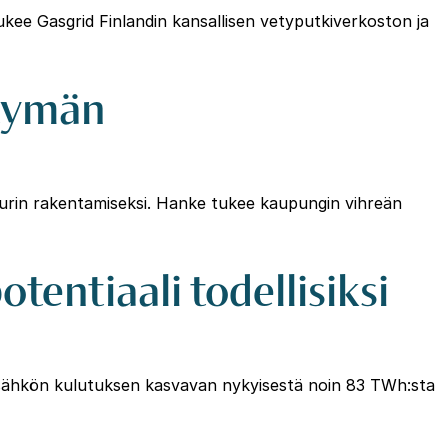
ukee Gasgrid Finlandin kansallisen vetyputkiverkoston ja
rtymän
tuurin rakentamiseksi. Hanke tukee kaupungin vihreän
entiaali todellisiksi
a sähkön kulutuksen kasvavan nykyisestä noin 83 TWh:sta