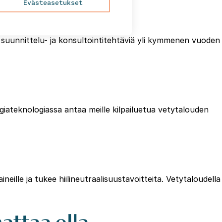
Evästeasetukset
 suunnittelu- ja konsultointitehtäviä yli kymmenen vuoden
teknologiassa antaa meille kilpailuetua vetytalouden
ille ja tukee hiilineutraalisuustavoitteita. Vetytaloudella
attaa olla