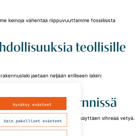
e keinoja vähentää riippuvuuttamme fossiilisista
ollisuuksia teollisille
nnuslaki jaetaan neljään erilliseen lakiin:
amurros on käynnissä
Hyväksy evästeet
n kehittää aurinko- ja tuulivoimaa käyttäen vihreää vetyä.
Vain pakolliset evästeet