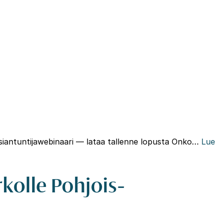
Hae
EN
iantuntijawebinaari — lataa tallenne lopusta Onko…
Lue
rkolle Pohjois-