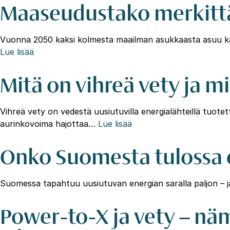
Maaseudustako merkitt
Vuonna 2050 kaksi kolmesta maailman asukkaasta asuu ka
Lue lisää
Mitä on vihreä vety ja m
Vihreä vety on vedestä uusiutuvilla energialähteillä tuote
aurinkovoima hajottaa…
Lue lisää
Onko Suomesta tulossa 
Suomessa tapahtuu uusiutuvan energian saralla paljon – 
Power-to-X ja vety – nä