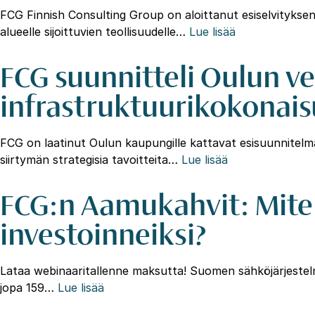
FCG Finnish Consulting Group on aloittanut esiselvityksen 
alueelle sijoittuvien teollisuudelle…
Lue lisää
FCG suunnitteli Oulun v
infrastruktuurikokonai
FCG on laatinut Oulun kaupungille kattavat esisuunnitelma
siirtymän strategisia tavoitteita…
Lue lisää
FCG:n Aamukahvit: Miten
investoinneiksi?
Lataa webinaaritallenne maksutta! Suomen sähköjärjestel
jopa 159…
Lue lisää