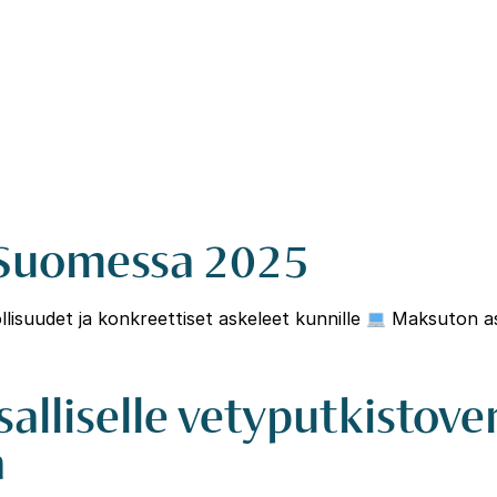
 Suomessa 2025
suudet ja konkreettiset askeleet kunnille
Maksuton as
salliselle vetyputkistove
a