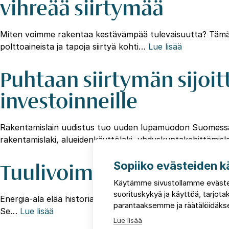
vihreää siirtymää
Miten voimme rakentaa kestävämpää tulevaisuutta? Tämä k
polttoaineista ja tapoja siirtyä kohti…
Lue lisää
Puhtaan siirtymän sijoit
investoinneille
Rakentamislain uudistus tuo uuden lupamuodon Suomessa on 
rakentamislaki, alueidenkäyttölaki, yhdyskuntakehittämis
Tuulivoimasta vihreään
Sopiiko evästeiden k
Käytämme sivustollamme eväste
suorituskykyä ja käyttöä, tarjo
Energia-ala elää historiallista siirtymäkautta ja energiam
parantaaksemme ja räätälöidäkse
Se…
Lue lisää
Lue lisää