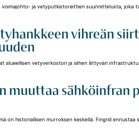
voimajohto- ja vetyputkistoreittien suunnittelusta, joka t
etyhankkeen vihreän sii
suuden
t alueellisen vetyverkoston ja siihen liittyvän infrastruk
 muuttaa sähköinfran pot
mä on historiallisen murroksen keskellä. Fingrid ennusta