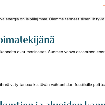
 energia on leipälajimme. Olemme tehneet siihen liittyviä
oimatekijänä
nnalta ovat moninaiset. Suomen vahva osaaminen energia
 vety tarjoaa kestävän vaihtoehdon fossiilisille polttoaine
 kuntien ja alueiden kann