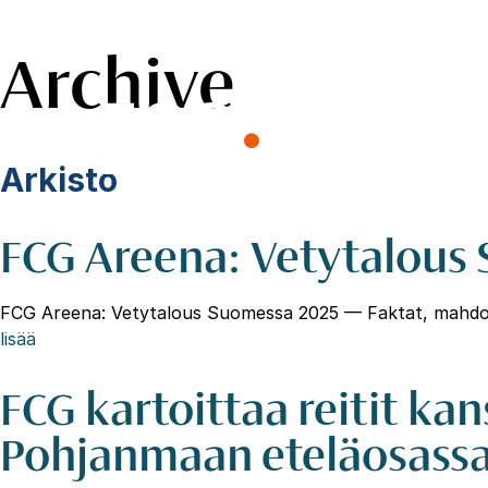
Archive
Skip
to
content
Hae
sivustolta
Arkisto
FCG Areena: Vetytalous
FCG Areena: Vetytalous Suomessa 2025 — Faktat, mahdolli
lisää
FCG kartoittaa reitit kan
Pohjanmaan eteläosass