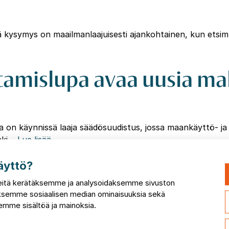
ysymys on maailmanlaajuisesti ajankohtainen, kun etsimm
tamislupa avaa uusia mahd
käynnissä laaja säädösuudistus, jossa maankäyttö- ja rake
laki…
Lue lisää
 vetyyn – Suomen energi
äyttö?
itä kerätäksemme ja analysoidaksemme sivuston
taksemme sosiaalisen median ominaisuuksia sekä
urros tuntuu vahvasti myös Suomessa. EU:n prioriteettina o
mme sisältöä ja mainoksia.