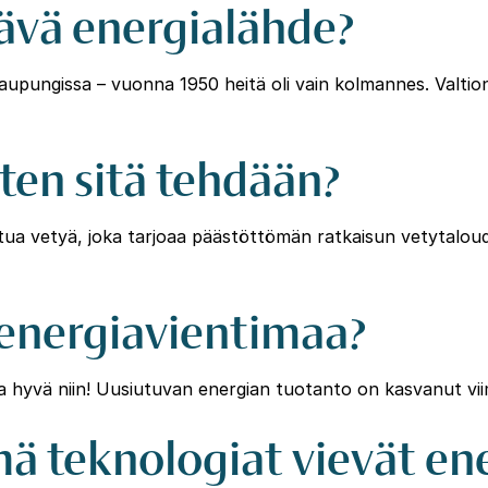
ävä energialähde?
upungissa – vuonna 1950 heitä oli vain kolmannes. Valti
iten sitä tehdään?
ttua vetyä, joka tarjoaa päästöttömän ratkaisun vetytaloude
energiavientimaa?
ja hyvä niin! Uusiutuvan energian tuotanto on kasvanut v
mä teknologiat vievät en