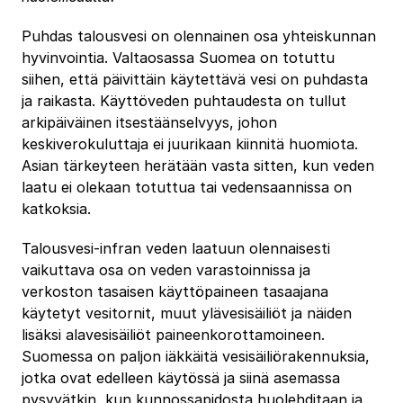
Puhdas talousvesi on olennainen osa yhteiskunnan
hyvinvointia. Valtaosassa Suomea on totuttu
siihen, että päivittäin käytettävä vesi on puhdasta
ja raikasta. Käyttöveden puhtaudesta on tullut
arkipäiväinen itsestäänselvyys, johon
keskiverokuluttaja ei juurikaan kiinnitä huomiota.
Asian tärkeyteen herätään vasta sitten, kun veden
laatu ei olekaan totuttua tai vedensaannissa on
katkoksia.
Talousvesi-infran veden laatuun olennaisesti
vaikuttava osa on veden varastoinnissa ja
verkoston tasaisen käyttöpaineen tasaajana
käytetyt vesitornit, muut ylävesisäiliöt ja näiden
lisäksi alavesisäiliöt paineenkorottamoineen.
Suomessa on paljon iäkkäitä vesisäiliörakennuksia,
jotka ovat edelleen käytössä ja siinä asemassa
pysyvätkin, kun kunnossapidosta huolehditaan ja