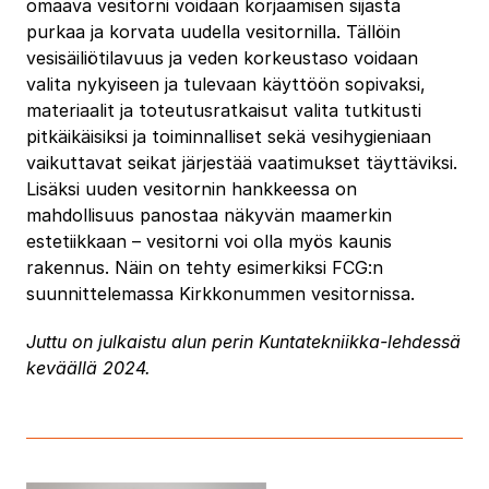
omaava vesitorni voidaan korjaamisen sijasta
purkaa ja korvata uudella vesitornilla. Tällöin
vesisäiliötilavuus ja veden korkeustaso voidaan
valita nykyiseen ja tulevaan käyttöön sopivaksi,
materiaalit ja toteutusratkaisut valita tutkitusti
pitkäikäisiksi ja toiminnalliset sekä vesihygieniaan
vaikuttavat seikat järjestää vaatimukset täyttäviksi.
Lisäksi uuden vesitornin hankkeessa on
mahdollisuus panostaa näkyvän maamerkin
estetiikkaan – vesitorni voi olla myös kaunis
rakennus. Näin on tehty esimerkiksi FCG:n
suunnittelemassa Kirkkonummen vesitornissa.
Juttu on julkaistu alun perin Kuntatekniikka-lehdessä
keväällä 2024.