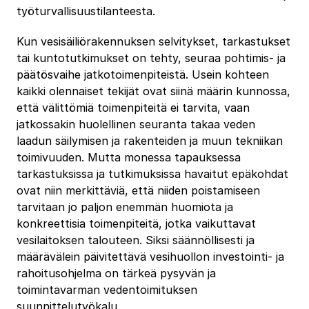
työturvallisuustilanteesta.
Kun vesisäiliörakennuksen selvitykset, tarkastukset
tai kuntotutkimukset on tehty, seuraa pohtimis- ja
päätösvaihe jatkotoimenpiteistä. Usein kohteen
kaikki olennaiset tekijät ovat siinä määrin kunnossa,
että välittömiä toimenpiteitä ei tarvita, vaan
jatkossakin huolellinen seuranta takaa veden
laadun säilymisen ja rakenteiden ja muun tekniikan
toimivuuden. Mutta monessa tapauksessa
tarkastuksissa ja tutkimuksissa havaitut epäkohdat
ovat niin merkittäviä, että niiden poistamiseen
tarvitaan jo paljon enemmän huomiota ja
konkreettisia toimenpiteitä, jotka vaikuttavat
vesilaitoksen talouteen. Siksi säännöllisesti ja
määrävälein päivitettävä vesihuollon investointi- ja
rahoitusohjelma on tärkeä pysyvän ja
toimintavarman vedentoimituksen
suunnittelutyökalu.