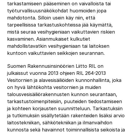
tarkastamiseen pääseminen on vaivalloista tai
työturvallisuusnäkökohdat huomioiden jopa
mahdotonta. Silloin usein käy niin, että
tarpeellisissa tarkastuskohteissa jää käymättä,
mistä seuraa vesihygieniaan vaikuttavien riskien
kasvaminen. Asianmukaiset kulkutiet
mahdollistavatkin vesihygieniaan tai laitoksen
kuntoon vaikuttavien seikkojen seurannan.
Suomen Rakennusinsinöörien Liitto RIL on
julkaissut vuonna 2013 ohjeen RIL 264-2013
Vesitornien ja alavesisäiliöiden kunnonhallinta, joka
on hyvä lähtökohta vesitornien ja muiden
talousvesisäiliörakennusten kunnon seurantaan,
tarkastustoimenpiteisiin, puuteiden tiedostamiseen
ja kohteen korjausten suunnitteluun. Tarkastuksiin
ja tutkimuksiin sisällytetään rakenteiden lisäksi arvio
laitostekniikan, sähkötekniikan ja ilmanvaihdon
kunnosta sekä havainnot toiminnallisista seikoista ja