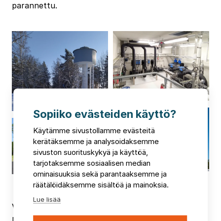
parannettu.
Sopiiko evästeiden käyttö?
Käytämme sivustollamme evästeitä
kerätäksemme ja analysoidaksemme
sivuston suorituskykyä ja käyttöä,
tarjotaksemme sosiaalisen median
ominaisuuksia sekä parantaaksemme ja
räätälöidäksemme sisältöä ja mainoksia.
Lue lisää
Vesitornien tavallisimpia ikääntymisestä johtuvia
rakenteellisia vaurioita ovat säälle alttiiden osien