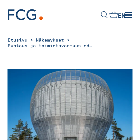
Skip
to
EN
content
Hae
sivustolta
>
>
Etusivu
Näkemykset
Puhtaus ja toimintavarmuus edellä – vesitornit huolenpidon kohteina