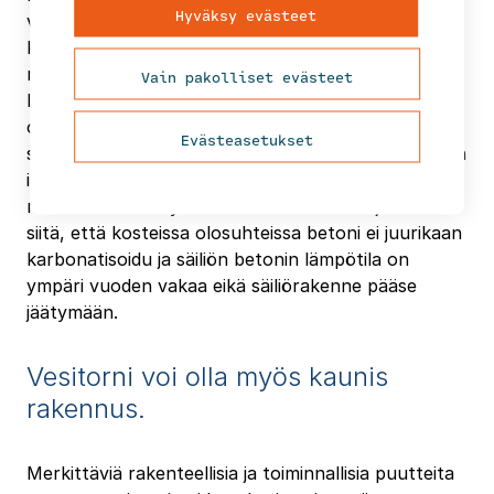
Hyväksy evästeet
vaurioituminen, joista tavallisin on betonin
karbonatisoitumisesta johtuva betoniterästen
ruostuminen ja sitä seuraava suojabetonipeitteiden
Vain pakolliset evästeet
lohkeaminen. Myös betonin pakkasrapautuminen
on ongelma rakenteissa, joita rasittaa viistosade,
Evästeasetukset
sade- tai vuotovesien valuminen. Sitä vastoin varsin
iäkkäätkin teräsbetonisäiliöt ovat usein
rakenteellisesti hyvässä kunnossa. Tämä johtuu
siitä, että kosteissa olosuhteissa betoni ei juurikaan
karbonatisoidu ja säiliön betonin lämpötila on
ympäri vuoden vakaa eikä säiliörakenne pääse
jäätymään.
Vesitorni voi olla myös kaunis
rakennus.
Merkittäviä rakenteellisia ja toiminnallisia puutteita