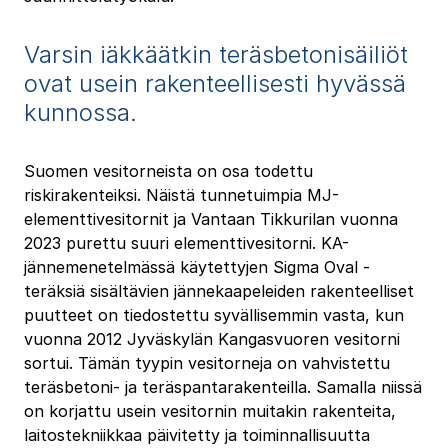
Varsin iäkkäätkin teräsbetonisäiliöt
ovat usein rakenteellisesti hyvässä
kunnossa.
Suomen vesitorneista on osa todettu
riskirakenteiksi. Näistä tunnetuimpia MJ-
elementtivesitornit ja Vantaan Tikkurilan vuonna
2023 purettu suuri elementtivesitorni. KA-
jännemenetelmässä käytettyjen Sigma Oval -
teräksiä sisältävien jännekaapeleiden rakenteelliset
puutteet on tiedostettu syvällisemmin vasta, kun
vuonna 2012 Jyväskylän Kangasvuoren vesitorni
sortui. Tämän tyypin vesitorneja on vahvistettu
teräsbetoni- ja teräspantarakenteilla. Samalla niissä
on korjattu usein vesitornin muitakin rakenteita,
laitostekniikkaa päivitetty ja toiminnallisuutta