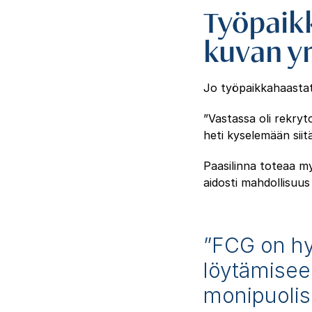
Työpaikk
kuvan yr
Jo työpaikkahaastatte
”Vastassa oli rekryt
heti kyselemään siitä
Paasilinna toteaa my
aidosti mahdollisuus 
”FCG on h
löytämisee
monipuolis