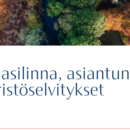
aasilinna, asiantun
stöselvitykset