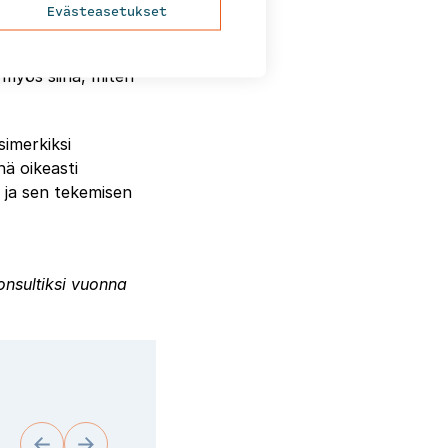
Evästeasetukset
 myös siinä, miten
simerkiksi
nä oikeasti
i ja sen tekemisen
nsultiksi vuonna