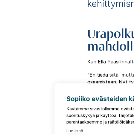
kehittymis
Urapolk
mahdoll
Kun Ella Paasilinnal
”En tiedä siitä, mutt
osaamistaan. Nyt ty
tulevaisuudessa min
liiketoiminnassa”, Paa
Sopiiko evästeiden k
Käytämme sivustollamme eväste
Parasta FCG:llä Paas
suorituskykyä ja käyttöä, tarjo
parantaaksemme ja räätälöidäkse
FCG:n mi
Lue lisää