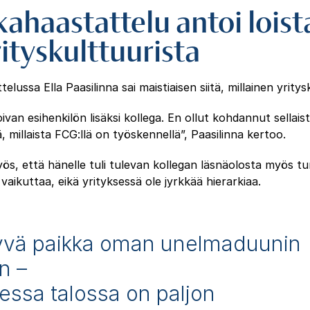
ahaastattelu antoi lois
ityskulttuurista
lussa Ella Paasilinna sai maistiaisen siitä, millainen yritys
oivan esihenkilön lisäksi kollega. En ollut kohdannut sellai
, millaista FCG:llä on työskennellä”, Paasilinna kertoo.
ös, että hänelle tuli tulevan kollegan läsnäolosta myös tun
vaikuttaa, eikä yrityksessä ole jyrkkää hierarkiaa.
yvä paikka oman unelmaduunin
n –
essa talossa on paljon