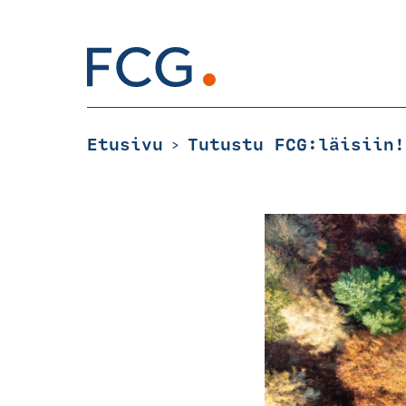
Skip
to
content
Hae
sivustolta
Etusivu
Tutustu FCG:läisiin!
>