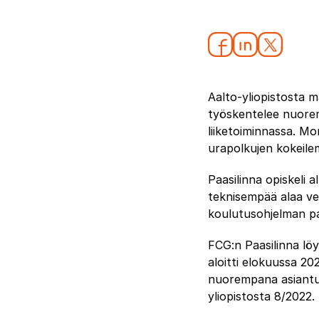
Aalto-yliopistosta m
työskentelee nuorem
liiketoiminnassa. Mon
urapolkujen kokeile
Paasilinna opiskeli 
teknisempää alaa vei
koulutusohjelman pa
FCG:n Paasilinna lö
aloitti elokuussa 202
nuorempana asiantunt
yliopistosta 8/2022.