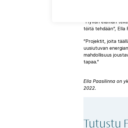
näkyy ai
”Hyvän elämän tekemi
töitä tehdään”, Ella
”Projektit, joita tää
uusiutuvan energian 
mahdollisuus joustav
tapaa.”
Ella Paasilinna on 
2022.
Tutustu F