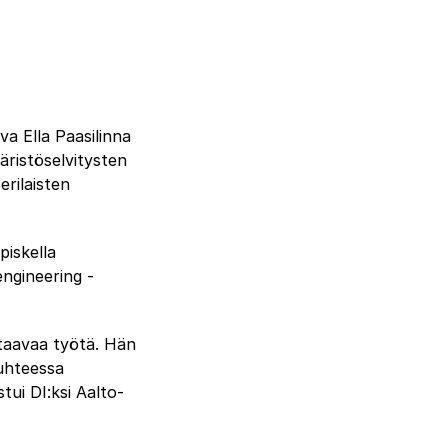
va Ella Paasilinna
ristöselvitysten
erilaisten
piskella
engineering -
staavaa työtä. Hän
suhteessa
tui DI:ksi Aalto-