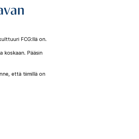
tavan
kulttuuri FCG:llä on.
sta koskaan. Pääsin
ne, että tiimillä on