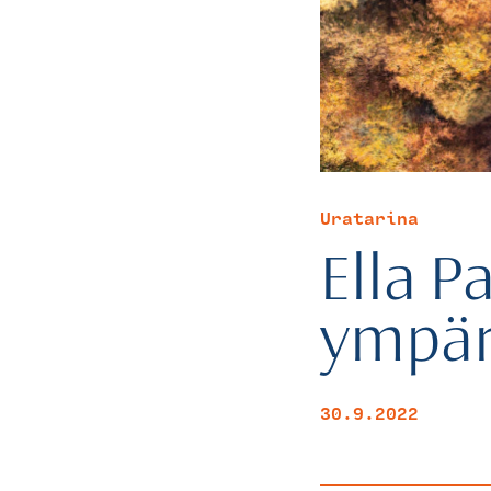
Uratarina
Ella P
ympäri
30.9.2022