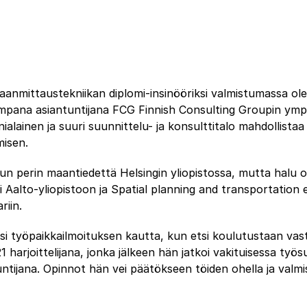
aanmittaustekniikan diplomi-insinööriksi valmistumassa ole
pana asiantuntijana FCG Finnish Consulting Groupin ympä
ialainen ja suuri suunnittelu- ja konsulttitalo mahdollistaa 
misen.
alun perin maantiedettä Helsingin yliopistossa, mutta halu o
 Aalto-yliopistoon ja Spatial planning and transportation 
riin.
ysi työpaikkailmoituksen kautta, kun etsi koulutustaan va
1 harjoittelijana, jonka jälkeen hän jatkoi vakituisessa työ
ijana. Opinnot hän vei päätökseen töiden ohella ja valmis