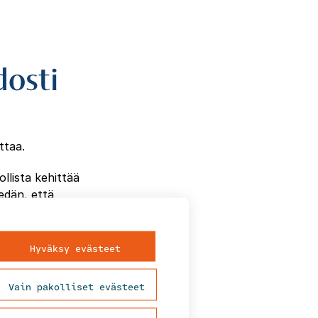
dosti
ttaa.
ollista kehittää
edän, että
pungistumisen
Hyväksy evästeet
Vain pakolliset evästeet
jät”