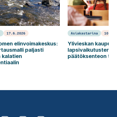
a
17.6.2026
Asiakastarina
10.6.2
omen elinvoimakeskus:
Ylivieskan kaupunki
tausmalli paljasti
lapsivaikutusten ar
 kalatien
päätöksenteon tue
ntiaalin