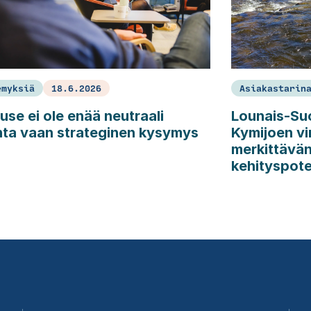
emyksiä
18.6.2026
Asiakastarin
use ei ole enää neutraali
Lounais-Su
nta vaan strateginen kysymys
Kymijoen vir
merkittävän
kehityspote