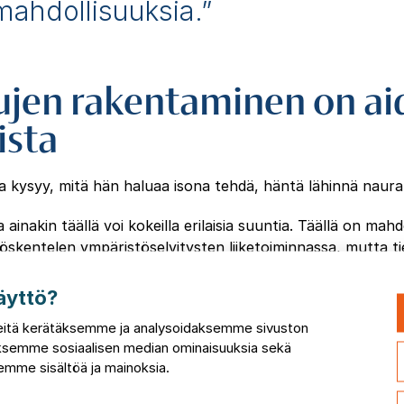
mahdollisuuksia.”
ujen rakentaminen on ai
ista
ta kysyy, mitä hän haluaa isona tehdä, häntä lähinnä naura
a ainakin täällä voi kokeilla erilaisia suuntia. Täällä on mahd
öskentelen ympäristöselvitysten liiketoiminnassa, mutta ti
ulla voisi mahdollisuus työskennellä myös esimerkiksi kau
silinna pohtii.
äyttö?
itä kerätäksemme ja analysoidaksemme sivuston
ilinnan mielestä onkin monipuolisuus.
taksemme sosiaalisen median ominaisuuksia sekä
mme sisältöä ja mainoksia.
ssio ”Hyvän elämän teki