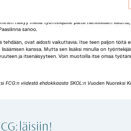
dosti työntekijälle
nen näkyy meillä työntekijöille paitsi hankkeiden kautta,
 Paasilinna sanoo.
llä tehdään, ovat aidosti vaikuttavia. Itse teen paljon töitä e
lisäämisen kanssa. Mutta sen lisäksi minulla on työntekijä
uuteen ja itsenäisyyteen. Voin muotoilla itse omaa työtän
yksi FCG:n viidestä ehdokkaasta SKOL:n Vuoden Nuoreksi Ko
CG:läisiin!