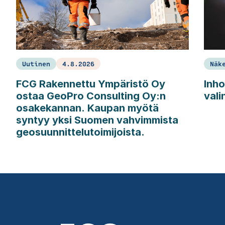
Uutinen
4.8.2026
Näk
FCG Rakennettu Ympäristö Oy
Inho
ostaa GeoPro Consulting Oy:n
vali
osakekannan. Kaupan myötä
syntyy yksi Suomen vahvimmista
geosuunnittelutoimijoista.