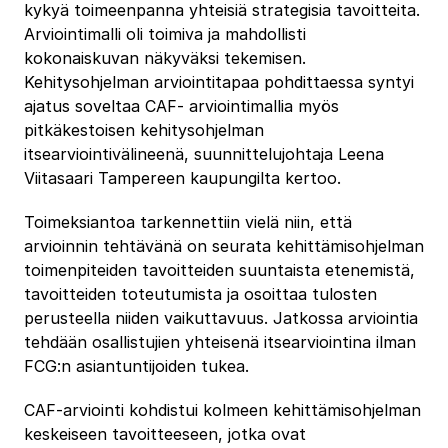
kykyä toimeenpanna yhteisiä strategisia tavoitteita.
Arviointimalli oli toimiva ja mahdollisti
kokonaiskuvan näkyväksi tekemisen.
Kehitysohjelman arviointitapaa pohdittaessa syntyi
ajatus soveltaa CAF- arviointimallia myös
pitkäkestoisen kehitysohjelman
itsearviointivälineenä, suunnittelujohtaja Leena
Viitasaari Tampereen kaupungilta kertoo.
Toimeksiantoa tarkennettiin vielä niin, että
arvioinnin tehtävänä on seurata kehittämisohjelman
toimenpiteiden tavoitteiden suuntaista etenemistä,
tavoitteiden toteutumista ja osoittaa tulosten
perusteella niiden vaikuttavuus. Jatkossa arviointia
tehdään osallistujien yhteisenä itsearviointina ilman
FCG:n asiantuntijoiden tukea.
CAF-arviointi kohdistui kolmeen kehittämisohjelman
keskeiseen tavoitteeseen, jotka ovat