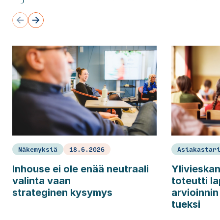
Näkemyksiä
18.6.2026
Asiakastar
Inhouse ei ole enää neutraali
Ylivieska
valinta vaan
toteutti l
strateginen kysymys
arvioinni
tueksi