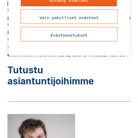
Hyväksy evästeet
jäsensi myös kehitysohjelman yhteistä suuntaa ja
toimijoiden sitoutumista. Poikkeus aikaisempiin CAF-
Vain pakolliset evästeet
prosesseihin oli se, että lähdimme työstämään ensin
tuloksia, eli mitä vaikuttavuutta kehitysohjelmalla
haluamme saavuttaa, sen jälkeen työstimme
Evästeasetukset
toimintatapoja. CAF-itsearvioinnin tekeminen oli
tärkeä ja toimiva yhteinen työ kehitysohjelman
etenemisen näkökulmasta, Leena Viitasaari sanoo.
Tutustu
asiantuntijoihimme