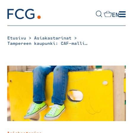
Skip
to
EN
content
Hae
sivustolta
>
>
Etusivu
Asiakastarinat
Tampereen kaupunki: CAF-malli Tampere Junior -ohjelman arvioinnissa