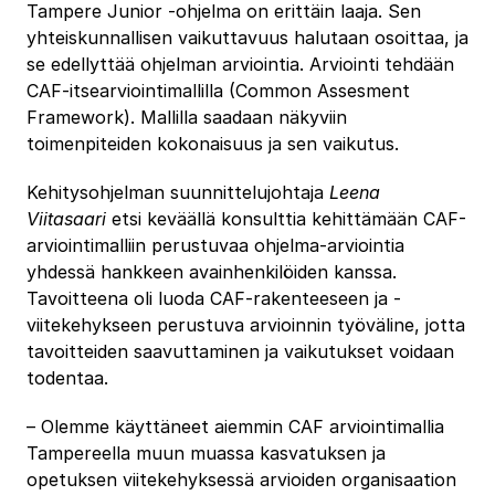
Tampere Junior -ohjelma on erittäin laaja. Sen
yhteiskunnallisen vaikuttavuus halutaan osoittaa, ja
se edellyttää ohjelman arviointia. Arviointi tehdään
CAF-itsearviointimallilla (Common Assesment
Framework). Mallilla saadaan näkyviin
toimenpiteiden kokonaisuus ja sen vaikutus.
Kehitysohjelman suunnittelujohtaja
Leena
Viitasaari
etsi keväällä konsulttia kehittämään CAF-
arviointimalliin perustuvaa ohjelma-arviointia
yhdessä hankkeen avainhenkilöiden kanssa.
Tavoitteena oli luoda CAF-rakenteeseen ja -
viitekehykseen perustuva arvioinnin työväline, jotta
tavoitteiden saavuttaminen ja vaikutukset voidaan
todentaa.
– Olemme käyttäneet aiemmin CAF arviointimallia
Tampereella muun muassa kasvatuksen ja
opetuksen viitekehyksessä arvioiden organisaation