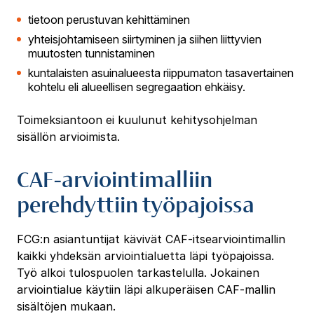
tietoon perustuvan kehittäminen
yhteisjohtamiseen siirtyminen ja siihen liittyvien
muutosten tunnistaminen
kuntalaisten asuinalueesta riippumaton tasavertainen
kohtelu eli alueellisen segregaation ehkäisy.
Toimeksiantoon ei kuulunut kehitysohjelman
sisällön arvioimista.
CAF-arviointimalliin
perehdyttiin työpajoissa
FCG:n asiantuntijat kävivät CAF-itsearviointimallin
kaikki yhdeksän arviointialuetta läpi työpajoissa.
Työ alkoi tulospuolen tarkastelulla. Jokainen
arviointialue käytiin läpi alkuperäisen CAF-mallin
sisältöjen mukaan.