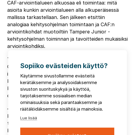
CAF-arviointialueen alkuosaa eli toimintaa: mitä
asioita kunkin arviointialueen alla alkuperäisessä
mallissa tarkastellaan. Sen jälkeen etsittiin
analogiaa kehitysohjelman toimintaan ja CAF:n
arviointikohdat muotoiltiin Tampere Junior -
kehitysohjelman toiminnan ja tavoitteiden mukaisiksi
arviointikohdiksi.
Työn pohjalta muodostui yhdeksään alkuperäiseen
Sopiiko evästeiden käyttö?
CAF-arviointialueeseen perustuva
itsearviointimittaristo. Sen 28 arviointikohtaa
Käytämme sivustollamme evästeitä
kohdistuvat suoraan Tampere Junior -
kerätäksemme ja analysoidaksemme
kehitysohjelman toimintaan ja tuloksiin. Käsitteet
sivuston suorituskykyä ja käyttöä,
ovat samat kuin itse kehitysohjelmassa.
tarjotaksemme sosiaalisen median
ominaisuuksia sekä parantaaksemme ja
– CAF-itsearviointimallin soveltaminen
räätälöidäksemme sisältöä ja mainoksia.
kehitysohjelmaan oli haastava, innoittava ja
Lue lisää
tulokseltaan erinomainen prosessi. Dialogi, jota
kävimme tulosten ja toimintatapojen ympärillä,