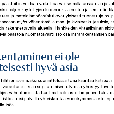
päästöihin voidaan vaikuttaa valitsemalla uusiutuvia ja vä
kiksi paljon käytettyjen luonnonkiviainesten ja sementin til
tteet ja matalalämpöasfaltti ovat yleisesti tunnettuja ns. p
aadaan myös vähentämällä maa- ja kiviaineskuljetuksia, 
ja rakennettavalla alueella. Hankkeiden yhtäaikainen ajoi
uvia päästöjä huomattavasti. Iso osa infrarakentamisen pää
akentaminen ei ole
teisesti hyvä asia
llitsemisen lisäksi suunnittelussa tulisi kääntää katseet 
varautumiseen ja sopeutumiseen. Näissä yhdistyy tavoite h
öjen vähentämisestä huolimatta ilmasto lämpenee tulevai
istön tulisi palvella yhteiskuntaa vuosikymmeniä eteenpäi
a lisää.