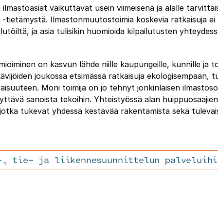
ilmastoasiat vaikuttavat usein viimeisenä ja alalle tarvitt
 -tietämystä. Ilmastonmuutostoimia koskevia ratkaisuja ei 
elutöiltä, ja asia tulisikin huomioida kilpailutusten yhteyde
oiminen on kasvun lähde niille kaupungeille, kunnille ja toi
kävijöiden joukossa etsimässä ratkaisuja ekologisempaan, t
aisuuteen. Moni toimija on jo tehnyt jonkinlaisen ilmasto
yttävä sanoista tekoihin. Yhteistyössä alan huippuosaajie
, jotka tukevat yhdessä kestävää rakentamista sekä tuleva
-, tie- ja liikennesuunnittelun palveluihi