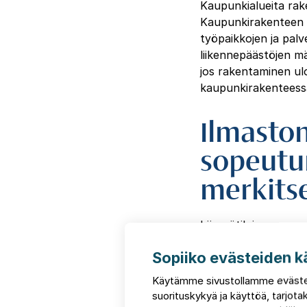
Kaupunkialueita rak
Kaupunkirakenteen t
työpaikkojen ja palv
liikennepäästöjen mä
jos rakentaminen ulo
kaupunkirakenteessa 
Ilmasto
sopeutum
merkits
Lämpötilojen nousun
merkitys kuin nykyisi
Sopiiko evästeiden k
viherrakentamista. V
tekijät mikroilmasto
Käytämme sivustollamme eväste
näkyy kaupunkialueid
suorituskykyä ja käyttöä, tarjo