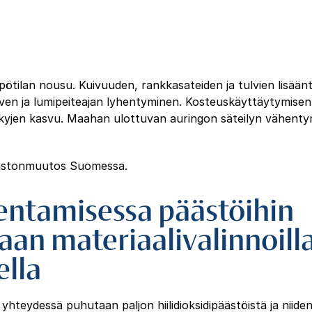
pötilan nousu. Kuivuuden, rankkasateiden ja tulvien lisää
alven ja lumipeiteajan lyhentyminen. Kosteuskäyttäytymise
kyjen kasvu. Maahan ulottuvan auringon säteilyn vähenty
mastonmuutos Suomessa.
entamisessa päästöihin
aan materiaalivalinnoilla
ella
teydessä puhutaan paljon hiilidioksidipäästöistä ja niiden 