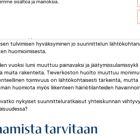
mme sisältöä ja mainoksia.
n yltyvien rankkasateiden aiheuttamia tulvia ja merenpinn
a tulisi myös tarkastella laajemmin. Arjen sujuvuuden kann
a on tärkeää. Viheralueet ja muut vettä läpäisevät alueet
asti hulevesien määrää vuositasolla. Hulevesille varatut t
aisuudessa, jolloin lunta voi sataa kerralla suuriakin määri
taisen tulvimisen hyväksyminen jo suunnittelun lähtökohtan
en huomioimisesta.
en vuoksi lumi muuttuu painavaksi ja jäätymissulamissykli
ä muita rakenteita. Tieverkoston huolto muuttuu monimu
nteellinen toimivuus on lähtökohtaisesti tärkeintä, mutta
emmän huomiota myös liikenteen häiriötilanteiden havainnoint
vatko nykyiset suunnitteluratkaisut yhteiskunnan viihtyv
vaisuudessa?
aamista tarvitaan