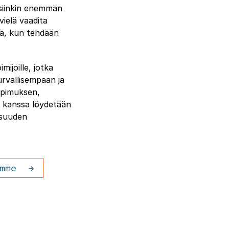
aisiinkin enemmän
vielä vaadita
ssä, kun tehdään
mijoille, jotka
urvallisempaan ja
sopimuksen,
n kanssa löydetään
isuuden
mme