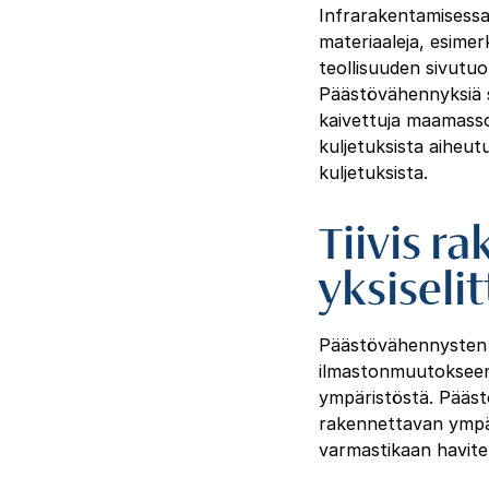
Infrarakentamisessa 
materiaaleja, esimer
teollisuuden sivutuo
Päästövähennyksiä s
kaivettuja maamasso
kuljetuksista aiheut
kuljetuksista.
Tiivis r
yksiselit
Päästövähennysten hi
ilmastonmuutokseen 
ympäristöstä. Pääst
rakennettavan ympär
varmastikaan havitell