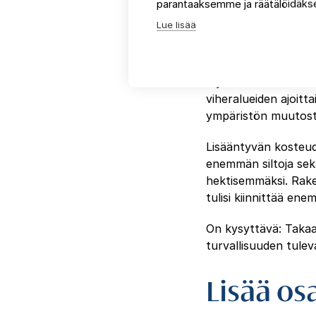
parantaaksemme ja räätälöidäkse
Keväisin ja syksyisi
Lue lisää
rannikkokaupungeiss
katkeamaton toimint
vähentävät huomattav
myös lumitilana tulev
viheralueiden ajoit
ympäristön muutost
Lisääntyvän kosteud
enemmän siltoja sek
hektisemmäksi. Rake
tulisi kiinnittää en
On kysyttävä: Takaa
turvallisuuden tule
Lisää os