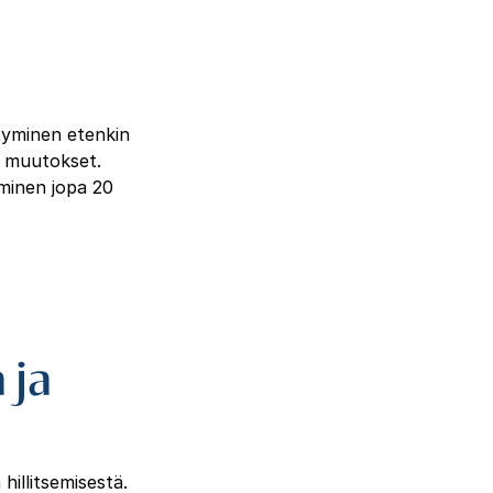
ntyminen etenkin
n muutokset.
minen jopa 20
 ja
hillitsemisestä.