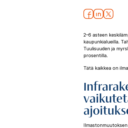
2–6 asteen keskiläm
kaupunkialueilla. T
Tuulisuuden ja myrs
prosentilla.
Tätä kaikkea on il
Infrarak
vaikutet
ajoituks
Ilmastonmuutoksen yh