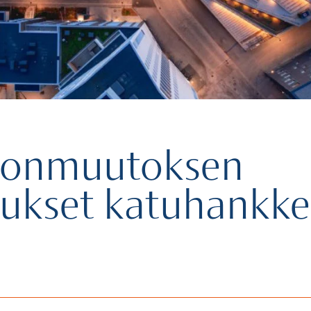
tonmuutoksen
tukset katuhankke