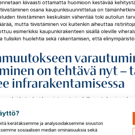
ennetaan kiivaasti ottamatta huomioon kestävää kehityst
iivistäminen osana kaupunkisuunnittelua on tämänhetkine
eluiden tiivistäminen keskuksiin vähentää toki autoilun tarv
ärää, mutta tiivistäminen voi kuitenkin aiheuttaa ristiriito
ttuu esimerkiksi kaupunkirakenteen sisällä oleville viheralue
tulisikin huolehtia sekä rakentamisen, että elinympäristö
nmuutokseen varautumin
inen on tehtävä nyt – t
ee infrarakentamisessa
 vuoksi katualueiden pintamateriaaleilla on tulevaisuudes
n. Enemmissä määrin tulisi tarkastella väri- ja materiaaliva
äyttö?
alinnoissa tulisi huomioida helleaallot ja lämpötilojen nou
llisessa mittakaavassa. Kaupunkien kasvu muokkaa paikalli
itä kerätäksemme ja analysoidaksemme sivuston
en lämpimyytenä verrattuna niitä ympäröiviin alueisiin.
taksemme sosiaalisen median ominaisuuksia sekä