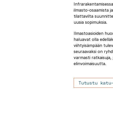
Infrarakentamisessa 
ilmasto-osaamista ja
tilattavilta suunnitt
uusia sopimuksia.
Ilmastoasioiden huomi
haluavat olla edellä
viihtyisämpään tulev
seuraavaksi on ryhd
varmasti ratkaisuja
elinvoimaisuutta.
Tutustu katu