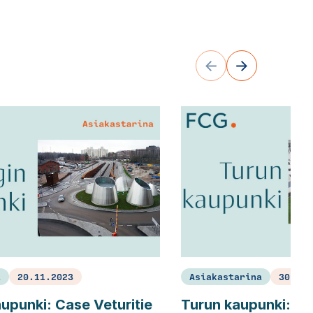
a
20.11.2023
Asiakastarina
30.10.
aupunki: Case Veturitie
Turun kaupunki: Sk