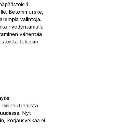
häpäästöisiä
alle. Betonimurske,
arempia valintoja.
sekä hyödyntämällä
ttaminen vähentää
stöistä tuleekin
myös
iilineutraalista
suudessa. Nyt
n, korjausvelkaa ei