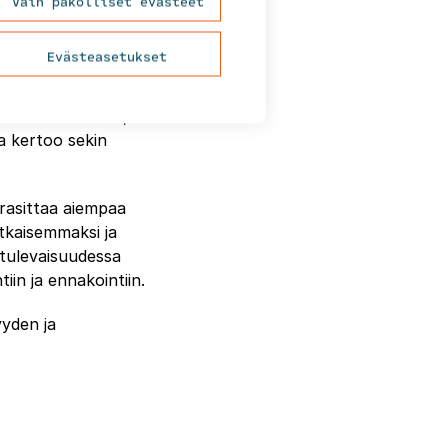
Vain pakolliset evästeet
annousua etenkin
alta infran
Evästeasetukset
 kaupunkialueella
ilat voivat toimia
ä. Ja esimerkiksi,
a kertoo sekin
 rasittaa aiempaa
tkaisemmaksi ja
 tulevaisuudessa
iin ja ennakointiin.
yyden ja