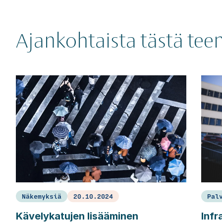
Ajankohtaista tästä te
Näkemyksiä
20.10.2024
Pal
Kävelykatujen lisääminen
Infr