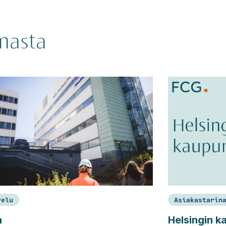
emasta
velu
Asiakastarin
a
Helsingin k