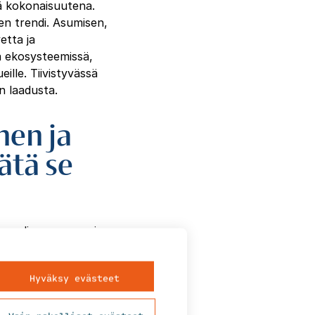
ä kokonaisuutena.
n trendi. Asumisen,
etta ja
ja ekosysteemissä,
ille. Tiivistyvässä
n laadusta.
en ja
ätä se
sa paljon suurempi
lintoja sekä
suun vaikuttavat
Hyväksy evästeet
silmastoa, mikä