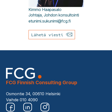
Kimmo
Haapasalo
Johtaja, Johdon konsultointi
etunimi.sukunimi@fcg.fi
Lähetä viesti
FCG Finnish Consulting Group
Osmontie 34, 00610 Helsinki
Vaihde 010 4090