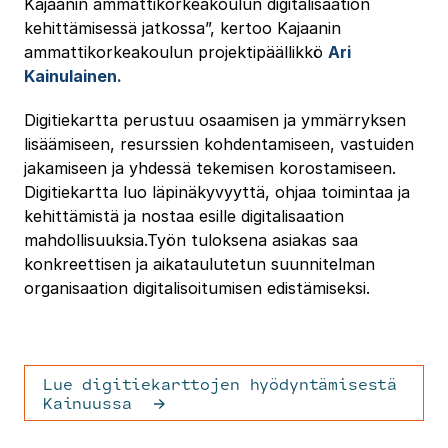
Kajaanin ammattikorkeakoulun digitalisaation
kehittämisessä jatkossa”, kertoo Kajaanin
ammattikorkeakoulun projektipäällikkö
Ari
Kainulainen.
Digitiekartta perustuu osaamisen ja ymmärryksen
lisäämiseen, resurssien kohdentamiseen, vastuiden
jakamiseen ja yhdessä tekemisen korostamiseen.
Digitiekartta luo läpinäkyvyyttä, ohjaa toimintaa ja
kehittämistä ja nostaa esille digitalisaation
mahdollisuuksia.Työn tuloksena asiakas saa
konkreettisen ja aikataulutetun suunnitelman
organisaation digitalisoitumisen edistämiseksi.
Lue digitiekarttojen hyödyntämisestä
Kainuussa