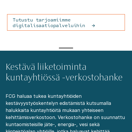
Tutustu tarjoamiimme
digitalisaatiopalveluihin
Kestävä liiketoiminta
kuntayhtiössä -verkostohanke
FCG haluaa tukea kuntayhtiöiden
kestävyystyöskentelyn edistämistä kutsumalla
halukkaita kuntayhtiöitä mukaan yhteiseen
kehittämisverkostoon. Verkostohanke on suunnattu
kuntaomisteisille jäte-, energia-, vesi sekä
kiinteistöalan yhtiöille, jotka haluavat kehittää