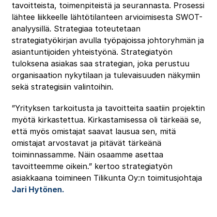
tavoitteista, toimenpiteistä ja seurannasta. Prosessi
lähtee liikkeelle lähtötilanteen arvioimisesta SWOT-
analyysillä. Strategiaa toteutetaan
strategiatyökirjan avulla työpajoissa johtoryhmän ja
asiantuntijoiden yhteistyönä. Strategiatyön
tuloksena asiakas saa strategian, joka perustuu
organisaation nykytilaan ja tulevaisuuden näkymiin
sekä strategisiin valintoihin.
”Yrityksen tarkoitusta ja tavoitteita saatiin projektin
myötä kirkastettua. Kirkastamisessa oli tärkeää se,
että myös omistajat saavat lausua sen, mitä
omistajat arvostavat ja pitävät tärkeänä
toiminnassamme. Näin osaamme asettaa
tavoitteemme oikein.” kertoo strategiatyön
asiakkaana toimineen Tilikunta Oy:n toimitusjohtaja
Jari Hytönen.