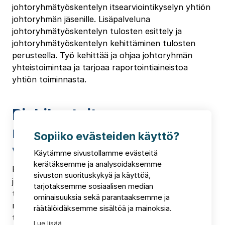
johtoryhmätyöskentelyn itsearviointikyselyn yhtiön
johtoryhmän jäsenille. Lisäpalveluna
johtoryhmätyöskentelyn tulosten esittely ja
johtoryhmätyöskentelyn kehittäminen tulosten
perusteella. Työ kehittää ja ohjaa johtoryhmän
yhteistoimintaa ja tarjoaa raportointiaineistoa
yhtiön toiminnasta.
Riskikartoitus
riskienhallintaan ja
Sopiiko evästeiden käyttö?
varautumiseen
Käytämme sivustollamme evästeitä
kerätäksemme ja analysoidaksemme
Riskikartoitus toteutetaan
sivuston suorituskykyä ja käyttöä,
johtoryhmätyöskentelynä. Riskikartoituksen
tarjotaksemme sosiaalisen median
tuloksena asiakas saa ajan tasalla olevan
ominaisuuksia sekä parantaaksemme ja
riskimatriisin, joka perustuu mahdollisten riskien
räätälöidäksemme sisältöä ja mainoksia.
tunnistamiseen ja niihin varautumiseen.
Lue lisää