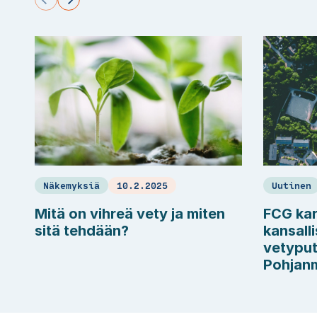
Näkemyksiä
10.2.2025
Uutinen
Mitä on vihreä vety ja miten
FCG kart
sitä tehdään?
kansalli
vetyput
Pohjan