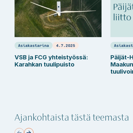
Asiakastarina
4.7.2025
Asiakas
VSB ja FCG yhteistyössä:
Päijät-
Karahkan tuulipuisto
Maakun
tuulivo
Ajankohtaista tästä teemasta