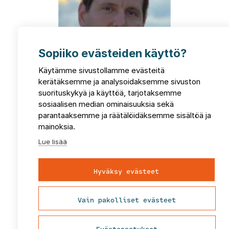
Sopiiko evästeiden käyttö?
Käytämme sivustollamme evästeitä
Mika
Suokas
kerätäksemme ja analysoidaksemme sivuston
Tiimipäällikkö
suorituskykyä ja käyttöä, tarjotaksemme
etunimi.sukunimi@fcg.fi
sosiaalisen median ominaisuuksia sekä
parantaaksemme ja räätälöidäksemme sisältöä ja
Lähetä viesti
mainoksia.
Lue lisää
Hyväksy evästeet
Vain pakolliset evästeet
Evästeasetukset