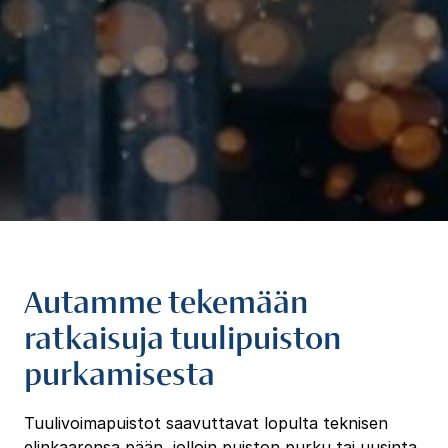
Autamme tekemään
ratkaisuja tuulipuiston
purkamisesta
Tuulivoimapuistot saavuttavat lopulta teknisen
elinkaarensa pään, jolloin puiston purku tai uusinta