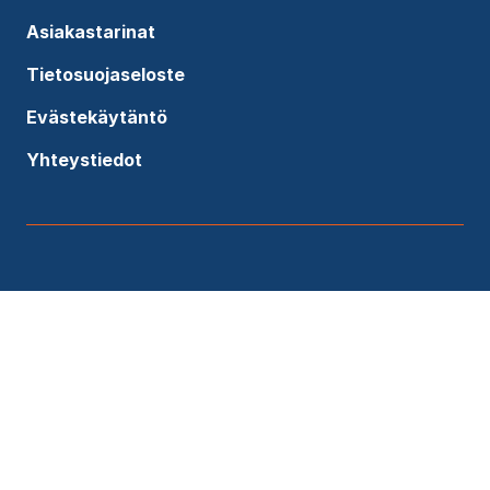
Asiakastarinat
Tietosuojaseloste
Evästekäytäntö
Yhteystiedot
Lähetä viesti asiantuntijallemme
Etunimi
*