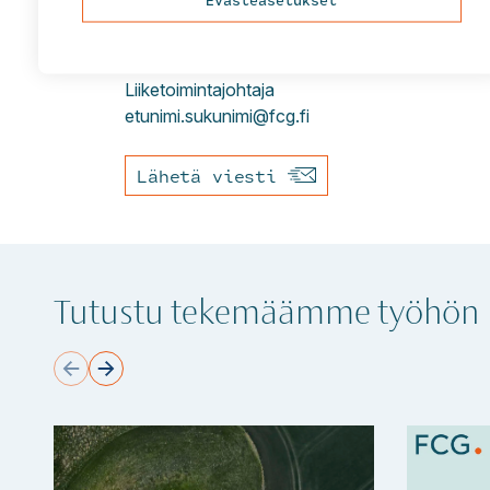
Eveliina
Kavander
Liiketoimintajohtaja
etunimi.sukunimi@fcg.fi
Lähetä viesti
Tutustu tekemäämme työhön