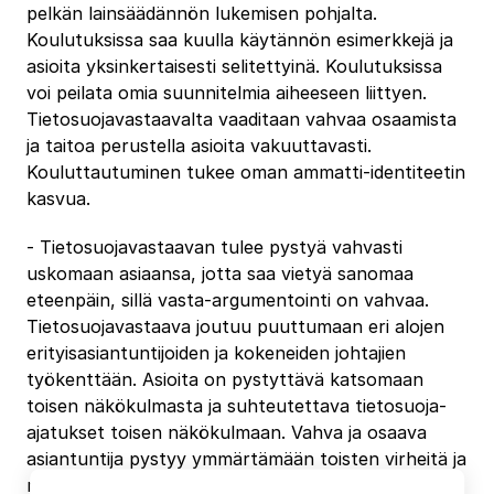
pelkän lainsäädännön lukemisen pohjalta.
Koulutuksissa saa kuulla käytännön esimerkkejä ja
asioita yksinkertaisesti selitettyinä. Koulutuksissa
voi peilata omia suunnitelmia aiheeseen liittyen.
Tietosuojavastaavalta vaaditaan vahvaa osaamista
ja taitoa perustella asioita vakuuttavasti.
Kouluttautuminen tukee oman ammatti‐identiteetin
kasvua.
‐ Tietosuojavastaavan tulee pystyä vahvasti
uskomaan asiaansa, jotta saa vietyä sanomaa
eteenpäin, sillä vasta‐argumentointi on vahvaa.
Tietosuojavastaava joutuu puuttumaan eri alojen
erityisasiantuntijoiden ja kokeneiden johtajien
työkenttään. Asioita on pystyttävä katsomaan
toisen näkökulmasta ja suhteutettava tietosuoja‐
ajatukset toisen näkökulmaan. Vahva ja osaava
asiantuntija pystyy ymmärtämään toisten virheitä ja
myös myöntämään omat virheensä, korjaamaan ne