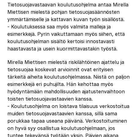
Tietosuojavastaavan koulutusohjelma antaa Mirella
Miettisen mielestä pohjan tietosuojasäännösten
ymmärtämiselle ja kattavan kuvan työn sisällöstä.
‐ Koulutuksessa saa myös valmiita malleja ja
esimerkkejä. Pyrin vaikuttamaan myös siihen, että
koulutusohjelman sisältö kertoisi innostavasti
haastavasta ja usein kuormittavastakin työstä.
Mirella Miettisen mielestä riskilähtöinen ajattelu ja
tietosuojaa koskevat arvioinnit ovat erityisen
tärkeitä aiheita koulutusohjelmassa. Niistä on paljon
esimerkkejä eri puhujilta. Hän kehottaa myös
hyödyntämään mahdollisuuden ajatustenvaihtoon
toisten tietosuojavastaavien kanssa.
‐ Koulutusohjelma on loistava tilaisuus verkostoitua
muiden tietosuojavastaavien kanssa, sillä sama
porukkaa tapaa useana päivänä. Verkostoituminen
on hyvä syy osallistua koulutusohjelmaan, jos
tuntee tekevänsä työtään yksin. Päivien aikana