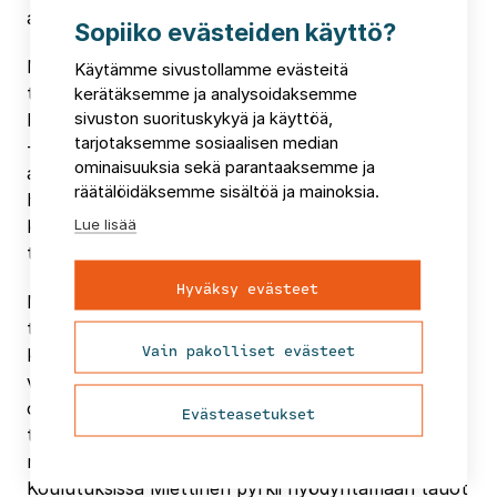
asiallisesti ja oppimaan niistä.
Sopiiko evästeiden käyttö?
Mirella Miettinen pitää tietosuojavastaavan työssä
Käytämme sivustollamme evästeitä
tärkeänä vuorovaikutukseen ja johtamiseen
kerätäksemme ja analysoidaksemme
sivuston suorituskykyä ja käyttöä,
liittyvää osaamista.
tarjotaksemme sosiaalisen median
‐ Omasta taustastani laadunhallinnassa, Lean‐
ominaisuuksia sekä parantaaksemme ja
ajattelussa ja prosessien hallinnassa on ollut
räätälöidäksemme sisältöä ja mainoksia.
hyötyä. Osaamiseni muissa turvallisuusasioissa,
Lue lisää
kuten potilasturvallisuudessa ja
työturvallisuudessa, tukee tietosuojatyötä.
Hyväksy evästeet
Miettinen ajattelee hyötyneensä
tietosuojasäännösten ymmärtämistä tukevien
Vain pakolliset evästeet
koulutusten lisäksi erityisesti riskienhallinan ja
viestinnän koulutuksista. Julkisilla toimialoilla
osaamista tulee olla myös julkisuusperiaatteesta ja
Evästeasetukset
tiedonhallinnasta. Kyberturvallisuusasiat antavat
näkökulmaa tietosuojatoimien tärkeydelle.
Koulutuksissa Miettinen pyrkii hyödyntämään tauot