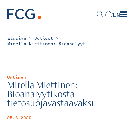
Skip
to
EN
content
Hae
sivustolta
>
>
Etusivu
Uutiset
Mirella Miettinen: Bioanalyytikosta tietosuojavastaavaksi
Uutinen
Mirella Miettinen:
Bioanalyytikosta
tietosuojavastaavaksi
25.6.2020