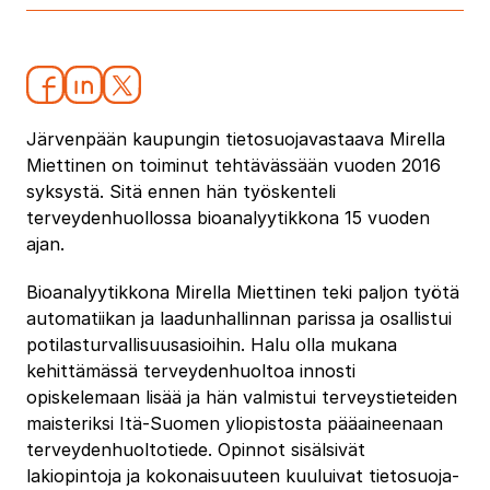
Järvenpään kaupungin tietosuojavastaava Mirella
Miettinen on toiminut tehtävässään vuoden 2016
syksystä. Sitä ennen hän työskenteli
terveydenhuollossa bioanalyytikkona 15 vuoden
ajan.
Bioanalyytikkona Mirella Miettinen teki paljon työtä
automatiikan ja laadunhallinnan parissa ja osallistui
potilasturvallisuusasioihin. Halu olla mukana
kehittämässä terveydenhuoltoa innosti
opiskelemaan lisää ja hän valmistui terveystieteiden
maisteriksi Itä‐Suomen yliopistosta pääaineenaan
terveydenhuoltotiede. Opinnot sisälsivät
lakiopintoja ja kokonaisuuteen kuuluivat tietosuoja‐