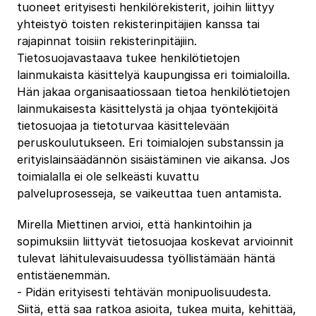
tuoneet erityisesti henkilörekisterit, joihin liittyy
yhteistyö toisten rekisterinpitäjien kanssa tai
rajapinnat toisiin rekisterinpitäjiin.
Tietosuojavastaava tukee henkilötietojen
lainmukaista käsittelyä kaupungissa eri toimialoilla.
Hän jakaa organisaatiossaan tietoa henkilötietojen
lainmukaisesta käsittelystä ja ohjaa työntekijöitä
tietosuojaa ja tietoturvaa käsittelevään
peruskoulutukseen. Eri toimialojen substanssin ja
erityislainsäädännön sisäistäminen vie aikansa. Jos
toimialalla ei ole selkeästi kuvattu
palveluprosesseja, se vaikeuttaa tuen antamista.
Mirella Miettinen arvioi, että hankintoihin ja
sopimuksiin liittyvät tietosuojaa koskevat arvioinnit
tulevat lähitulevaisuudessa työllistämään häntä
entistäenemmän.
‐ Pidän erityisesti tehtävän monipuolisuudesta.
Siitä, että saa ratkoa asioita, tukea muita, kehittää,