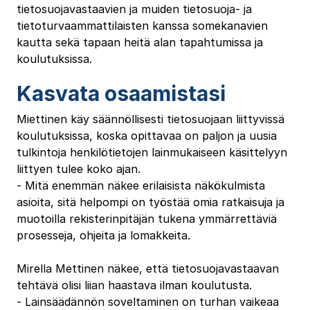
tietosuojavastaavien ja muiden tietosuoja‐ ja
tietoturvaammattilaisten kanssa somekanavien
kautta sekä tapaan heitä alan tapahtumissa ja
koulutuksissa.
Kasvata osaamistasi
Miettinen käy säännöllisesti tietosuojaan liittyvissä
koulutuksissa, koska opittavaa on paljon ja uusia
tulkintoja henkilötietojen lainmukaiseen käsittelyyn
liittyen tulee koko ajan.
‐ Mitä enemmän näkee erilaisista näkökulmista
asioita, sitä helpompi on työstää omia ratkaisuja ja
muotoilla rekisterinpitäjän tukena ymmärrettäviä
prosesseja, ohjeita ja lomakkeita.
Mirella Mettinen näkee, että tietosuojavastaavan
tehtävä olisi liian haastava ilman koulutusta.
‐ Lainsäädännön soveltaminen on turhan vaikeaa