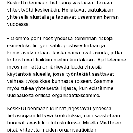
Keski‐Uudenmaan tietosuojavastaavat tekevät
yhteistyötä keskenään. He jakavat ajatuksiaan
yhteisellä alustalla ja tapaavat useamman kerran
vuodessa.
‐ Olemme pohtineet yhdessä toiminnan riskejä
esimerkiksi liittyen sähköpostiviestintään ja
kameravalvontaan, koska nämä ovat asioita, jotka
kohdistuvat kaikkiin meihin kuntalaisiin. Ajattelemme
myös niin, että on järkevää luoda yhteisiä
käytäntöjä alueella, jossa työntekijät saattavat
vaihtaa työpaikkaa kunnasta toiseen. Saamme
myös tukea yhteisestä linjasta, kun edistämme
uusiaasioita omissa organisaatioissamme.
Keski‐Uudenmaan kunnat järjestävät yhdessä
tietosuojaan liittyviä koulutuksia, näin säästetään
huomattavasti koulutuskuluissa. Mirella Miettinen
pitää yhteyttä muiden organisaatioiden