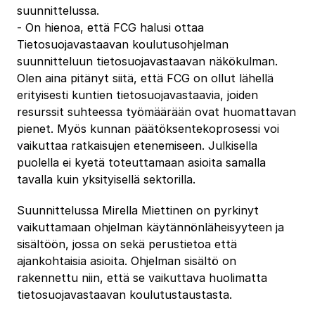
suunnittelussa.
‐ On hienoa, että FCG halusi ottaa
Tietosuojavastaavan koulutusohjelman
suunnitteluun tietosuojavastaavan näkökulman.
Olen aina pitänyt siitä, että FCG on ollut lähellä
erityisesti kuntien tietosuojavastaavia, joiden
resurssit suhteessa työmäärään ovat huomattavan
pienet. Myös kunnan päätöksentekoprosessi voi
vaikuttaa ratkaisujen etenemiseen. Julkisella
puolella ei kyetä toteuttamaan asioita samalla
tavalla kuin yksityisellä sektorilla.
Suunnittelussa Mirella Miettinen on pyrkinyt
vaikuttamaan ohjelman käytännönläheisyyteen ja
sisältöön, jossa on sekä perustietoa että
ajankohtaisia asioita. Ohjelman sisältö on
rakennettu niin, että se vaikuttava huolimatta
tietosuojavastaavan koulutustaustasta.