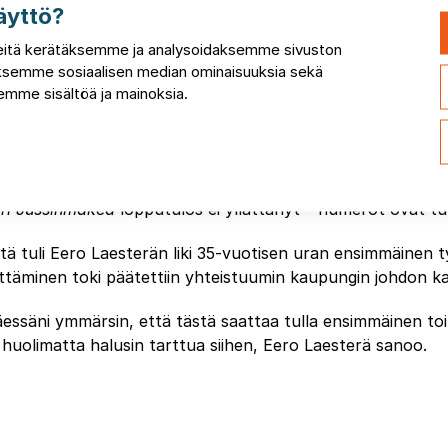
äyttö?
isiin palveluihin vuositasolla 51 miljoonaa euroa ja muihin 
itä kerätäksemme ja analysoidaksemme sivuston
, uimahalli ja monet vapaa-ajan palvelut. Kyseessä on sats
taksemme sosiaalisen median ominaisuuksia sekä
lvelut halutaan säilyttää kaupungissa.
mme sisältöä ja mainoksia.
selvitystyötä ei viety loppuun
eli Silomäen selvitystyön loppuraportti luovutettiin Paimi
alussa. Osalle lopputulos oli yllätys, mutta tuloksia ei kys
ri Jussinmäkeä
lopputulos ei yllättänyt – numerot ovat tut
tä tuli Eero Laesterän liki 35-vuotisen uran ensimmäinen ty
ttäminen toki päätettiin yhteistuumin kaupungin johdon k
essäni ymmärsin, että tästä saattaa tulla ensimmäinen toi
huolimatta halusin tarttua siihen, Eero Laesterä sanoo.