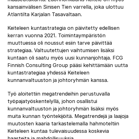
kansainvälisen Sinisen Tien varrella, joka ulottuu
Atlantilta Karjalan Tasavaltaan.
Keiteleen kuntastrategia on päivitetty edellisen
kerran vuonna 2021. Toimintaympäristön
muuttuessa oli noussut esiin tarve päivittää
strategiaa. Valtuutettujen vaihtumisen lisäksi
kuntaan oli saatu myös uusi kunnanjohtaja. FCG
Finnish Consulting Group pääsi kehittämään uutta
kuntastrategiaa yhdessä Keiteleen
kunnanvaltuuston ja johtoryhmän kanssa.
Työ aloitettiin megatrendeihin perustuvalla
työpajatyöskentelyllä, johon osallistui
kunnanvaltuuston ja johtoryhmän lisäksi myös
muita kunnan työntekijöitä. Megatrendejä ja laajoja
muutosten kaaria tarkastelemalla hahmoteltiin
Keiteleen kuntaa tulevaisuudessa koskevia
haasteita ja mahdollisuuksia.