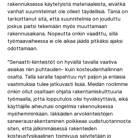
rakennuksessa käytetyistä materiaaleista, eivätkä
vanhat suunnitelmat ole olleet täydellisiä. Tämä on
tarkoittanut sitä, että suunnitelmia on jouduttu
joskus paitsi tekemään myös muuttamaan
rakennusaikana. Nopeutta onkin vaadittu, sillä
työmaavaiheessa ei ole aikaa jäädä pitkäksi ajaksi
odottamaan.
”Senaatti-kiinteistöt on hyvällä tavalla vaativa
asiakas niin puhtauden- kuin kosteudenhallinnan
osalta. Tällä saralla tapahtuu nyt paljon ja erilaisia
vaatimuksia tulee jatkuvasti lisää. Meidän roolimme
onkin ollut osaltaan ohjata rakentamiskulttuuria
työmaalla, jotta lopputulos olisi hyväksyttävä, eikä
käyttäjille aiheutuisi ongelmia rakennuksessa
myöhemminkään. Iäkkäiden arvokiinteistöjen
saneerausrakentaminen poikkeaa uudistuotannosta
siten, että jälkimmäisessä rakenteiden
kosteusfysikaalinen toimivuus selvitetään jo