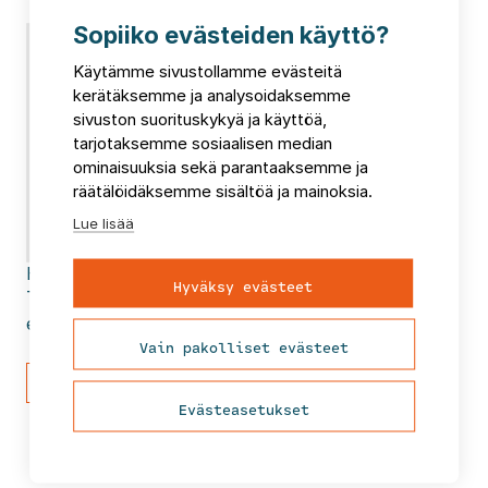
Sopiiko evästeiden käyttö?
Käytämme sivustollamme evästeitä
kerätäksemme ja analysoidaksemme
sivuston suorituskykyä ja käyttöä,
tarjotaksemme sosiaalisen median
ominaisuuksia sekä parantaaksemme ja
räätälöidäksemme sisältöä ja mainoksia.
Lue lisää
Harri
Nyman
Hyväksy evästeet
Toimialajohtaja
etunimi.sukunimi@fcg.fi
Vain pakolliset evästeet
Lähetä viesti
Evästeasetukset