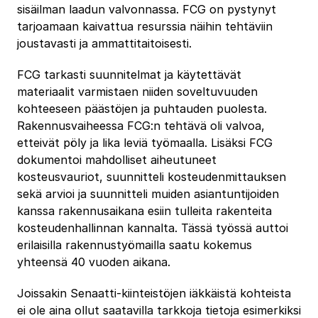
sisäilman laadun valvonnassa. FCG on pystynyt
tarjoamaan kaivattua resurssia näihin tehtäviin
joustavasti ja ammattitaitoisesti.
FCG tarkasti suunnitelmat ja käytettävät
materiaalit varmistaen niiden soveltuvuuden
kohteeseen päästöjen ja puhtauden puolesta.
Rakennusvaiheessa FCG:n tehtävä oli valvoa,
etteivät pöly ja lika leviä työmaalla. Lisäksi FCG
dokumentoi mahdolliset aiheutuneet
kosteusvauriot, suunnitteli kosteudenmittauksen
sekä arvioi ja suunnitteli muiden asiantuntijoiden
kanssa rakennusaikana esiin tulleita rakenteita
kosteudenhallinnan kannalta. Tässä työssä auttoi
erilaisilla rakennustyömailla saatu kokemus
yhteensä 40 vuoden aikana.
Joissakin Senaatti-kiinteistöjen iäkkäistä kohteista
ei ole aina ollut saatavilla tarkkoja tietoja esimerkiksi