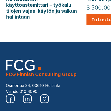
käyttöastemittari – työkalu
3 500,00
tilojen vajaa-käytön ja salkun
hallintaan
Tutust
FCG Finnish Consulting Group
Osmontie 34, 00610 Helsinki
Vaihde 010 4090