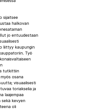
ämisessä
 sijaitsee
ustaa halkovan
venesataman
ollut jo entuudestaan
suaalisesti
 liittyy kaupungin
kauppatoriin. Työ
okonaisvaltaiseen
en
 tutkittiin
a myös osana
utta; visuaalisesti
tuvaa toriakselia ja
sana laajempaa
oa sekä kevyen
teena oli