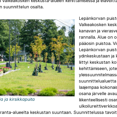
 Valkeakosken keskusta-alueen kehittämisessä ja elävöitt
 suunnittelun osalta.
Lepänkorvan puisto
Valkeakosken kesk
kanavan ja vieras
rannalla. Alue on 
pääosin puistoa. Vi
Lepänkorvan puisto
ydinkeskustaan ja 
liittyi keskustan k
kehittämiseen, jot
yleissuunnitelmassa
suunnittelualuett
laajempaa kokonaisu
osana järvelle avau
ia ja kirsikkapuita
liikenteellisesti o
ulkoilureittiverkk
 ranta-alueelta keskustan suuntaan. Suunnittelussa tavoit