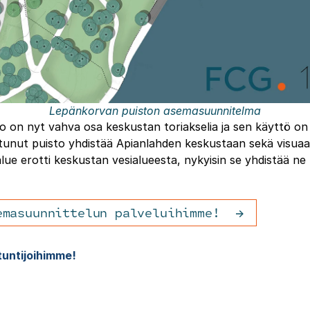
Lepänkorvan puiston asemasuunnitelma
o on nyt vahva osa keskustan toriakselia ja sen käyttö on
tunut puisto yhdistää Apianlahden keskustaan sekä visuaal
lue erotti keskustan vesialueesta, nykyisin se yhdistää ne t
emasuunnittelun palveluihimme!
tuntijoihimme!