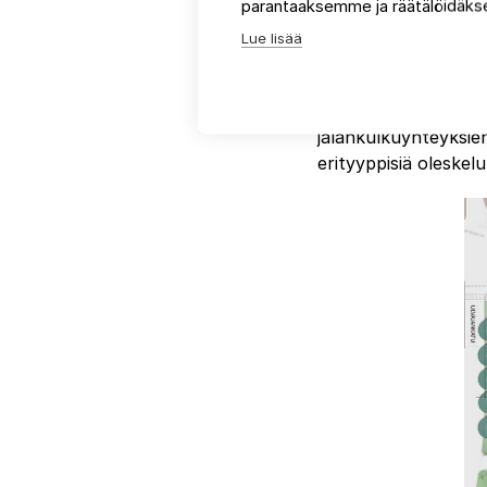
parantaaksemme ja räätälöidäkse
järjestäminen halutt
Lue lisää
Vanhaa puustoa säily
Esimerkiksi siirtolo
kokonaisuutta. Valke
jalankulkuyhteyksie
erityyppisiä oleskel