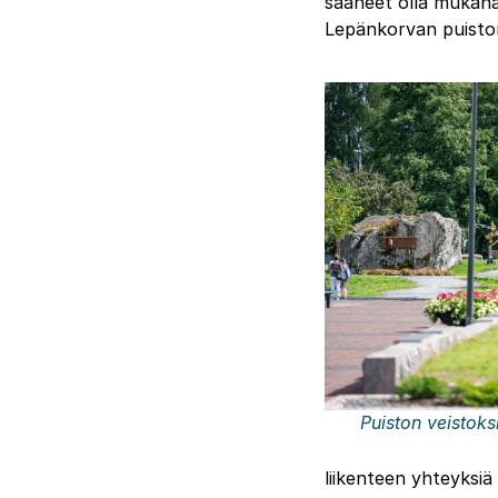
saaneet olla mukana
Lepänkorvan puiston
Puiston veistoks
liikenteen yhteyksiä