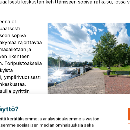
visuaalisesti keskustan kehittämiseen sopiva ratkaisu, jossa
eena oli
suaalisesti
seen sopiva
näkymää rajoittavaa
adalletaan ja
yen liikenteen
n. Toripuistoakselia
kyistä
, ympärivuotisesti
inkeskustaa.
suilla pyrittiin
kijan ja
emaa – tavoitteena
äyttö?
Näkymä rannasta kohti puistoa j
joka on tehty
itä kerätäksemme ja analysoidaksemme sivuston
in autoille.
taksemme sosiaalisen median ominaisuuksia sekä
n elävä ja toimiva. Myös mahdollisten kulttuuri- ja kausit