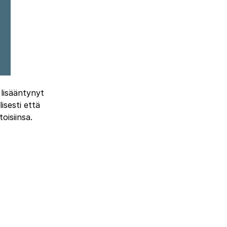
 lisääntynyt
isesti että
oisiinsa.