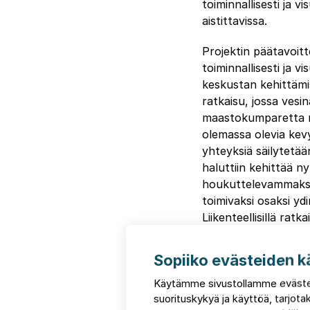
toiminnallisesti ja 
aistittavissa.
Projektin päätavoitt
toiminnallisesti ja vi
keskustan kehittämi
ratkaisu, jossa vesi
maastokumparetta m
olemassa olevia kev
yhteyksiä säilytetää
haluttiin kehittää ny
houkuttelevammaksi
toimivaksi osaksi yd
Liikenteellisillä ratkai
parantamaan jalankul
polkupyöräilijän as
Sopiiko evästeiden k
oli luoda keskusta, 
Käytämme sivustollamme eväste
enemmän ihmisille ku
suorituskykyä ja käyttöä, tarjo
Keskustasta haluttii