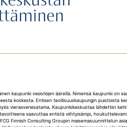
okeskustan
ittäminen
äinen kaupunki vesistöjen äärellä. Nimensä kaupunki on s
eesta koskesta. Entisen teollisuuskaupungin puistoista k
 myös vierasvenesatama. Kaupunkikeskustaa lähdettiin keh
 tavoitteena saavuttaa entistä viihtyisämpi, houkuttelevamp
FCG Finnish Consulting Groupin maisemasuunnittelun asia