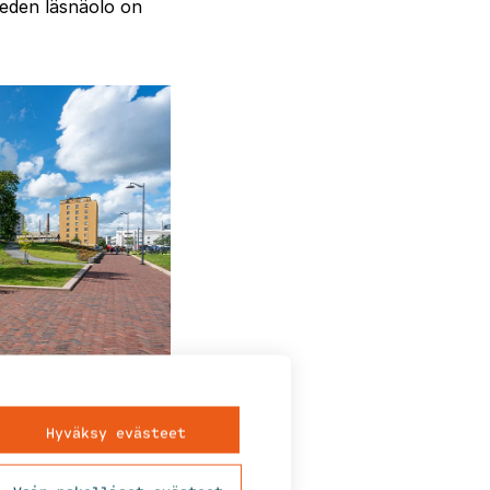
 veden läsnäolo on
a keskustaa
Hyväksy evästeet
apahtumien