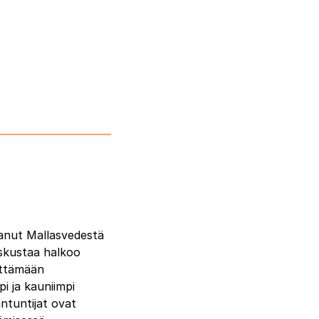
aanut Mallasvedestä
eskustaa halkoo
ittämään
i ja kauniimpi
ntuntijat ovat