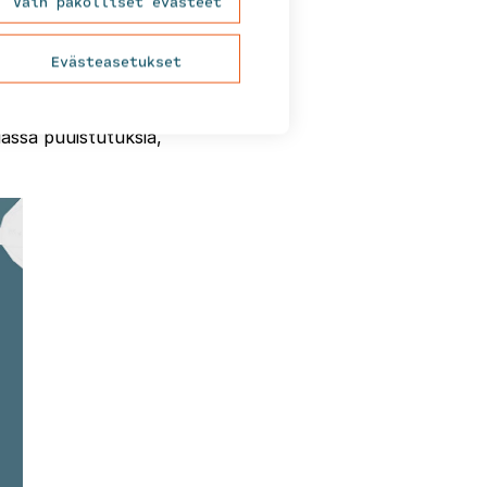
Vain pakolliset evästeet
piirteitä.
Evästeasetukset
tää osana
 maatiiliä uusien
assa puuistutuksia,