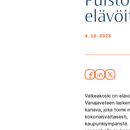
Puist
elävö
4.10.2023
Valkeakoski on eläv
Vanajaveteen lasken
kanava, joka toimii
kokonaisvaltaisesti,
kaupunkiympäristö. 