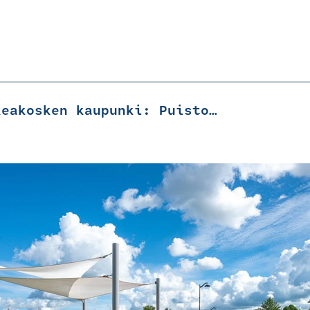
Valkeakosken kaupunki: Puistokeskustan elävöittäminen