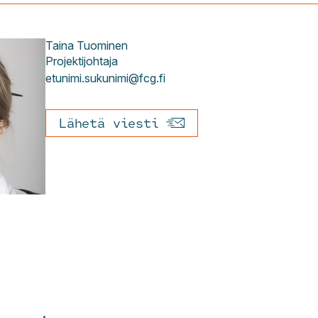
Taina
Tuominen
Projektijohtaja
etunimi.sukunimi@fcg.fi
Lähetä viesti