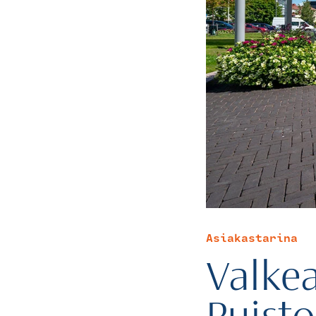
Asiakastarina
Valke