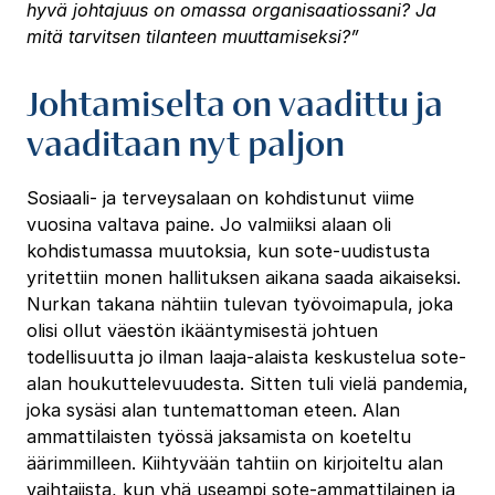
hyvä johtajuus on omassa organisaatiossani? Ja
mitä tarvitsen tilanteen muuttamiseksi?”
Johtamiselta on vaadittu ja
vaaditaan nyt paljon
Sosiaali- ja terveysalaan on kohdistunut viime
vuosina valtava paine. Jo valmiiksi alaan oli
kohdistumassa muutoksia, kun sote-uudistusta
yritettiin monen hallituksen aikana saada aikaiseksi.
Nurkan takana nähtiin tulevan työvoimapula, joka
olisi ollut väestön ikääntymisestä johtuen
todellisuutta jo ilman laaja-alaista keskustelua sote-
alan houkuttelevuudesta. Sitten tuli vielä pandemia,
joka sysäsi alan tuntemattoman eteen. Alan
ammattilaisten työssä jaksamista on koeteltu
äärimmilleen. Kiihtyvään tahtiin on kirjoiteltu alan
vaihtajista, kun yhä useampi sote-ammattilainen ja