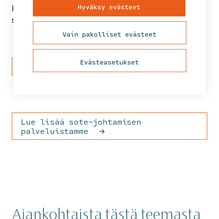
Hyväksy evästeet
luoda innostavaa ilmapiirin tehdä merkityksellistä
sotealan työtä.
Vain pakolliset evästeet
Evästeasetukset
Lataa webinaaritallenne
Lue lisää sote-johtamisen
palveluistamme
Ajankohtaista tästä teemasta