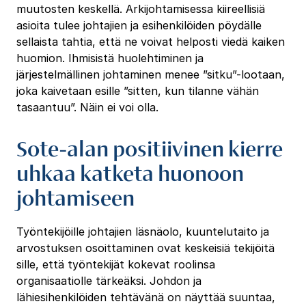
muutosten keskellä. Arkijohtamisessa kiireellisiä
asioita tulee johtajien ja esihenkilöiden pöydälle
sellaista tahtia, että ne voivat helposti viedä kaiken
huomion. Ihmisistä huolehtiminen ja
järjestelmällinen johtaminen menee ”sitku”-lootaan,
joka kaivetaan esille ”sitten, kun tilanne vähän
tasaantuu”. Näin ei voi olla.
Sote-alan positiivinen kierre
uhkaa katketa huonoon
johtamiseen
Työntekijöille johtajien läsnäolo, kuuntelutaito ja
arvostuksen osoittaminen ovat keskeisiä tekijöitä
sille, että työntekijät kokevat roolinsa
organisaatiolle tärkeäksi. Johdon ja
lähiesihenkilöiden tehtävänä on näyttää suuntaa,