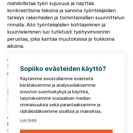
mahdollistaa työn sujuvuus ja näyttää
konkreettisina tekoina ja sanoina työntekijöiden
tärkeys rakenteiden ja toimintamallien suunnittelun
rinnalla. Aito työntekijöiden kohtaaminen ja
kuunteleminen luo tutkitusti työhyvinvoinnin
perustaa, joka kantaa muutoksissa ja tiukkoina
aikoina.
Jokaiselta sote-alan johtajalta kysytään nyt: Millä
tolalla tämä asia on Sinun organisaatiossasi? Ja
Sopiiko evästeiden käyttö?
mitä tarvitset tilanteen muuttamiseksi?
Käytämme sivustollamme evästeitä
kerätäksemme ja analysoidaksemme
Hyvä johtaminen tukee
sivuston suorituskykyä ja käyttöä,
tarjotaksemme sosiaalisen median
työntekijöiden hyvinvointia
ominaisuuksia sekä parantaaksemme ja
räätälöidäksemme sisältöä ja mainoksia.
Järjestimme webinaarin, jossa aiheena oli, miten
Lue lisää
hyvä johtaminen organisaation joka tasolla voi
tukea työntekijöiden hyvinvointia ja jaksamista sekä