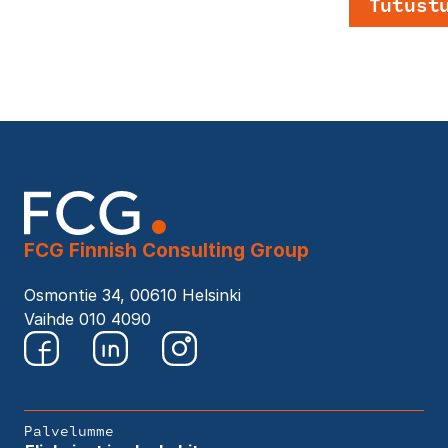
Tutust
FCG Finnish Consulting Group
Osmontie 34, 00610 Helsinki
Vaihde 010 4090
Palvelumme