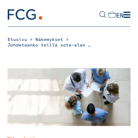
Skip
to
EN
content
Hae
sivustolta
>
>
Etusivu
Näkemykset
Johdetaanko teillä sote-alan ammattilaisia hyvin?