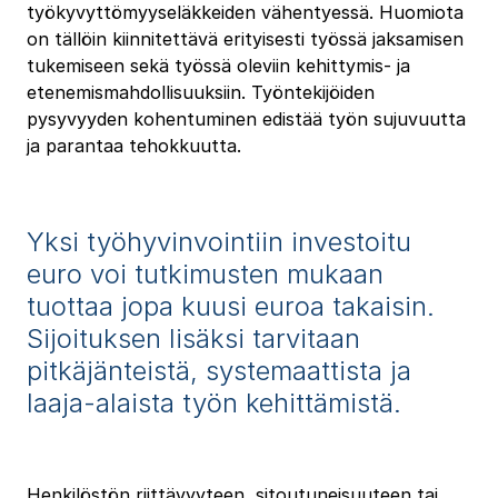
työkyvyttömyyseläkkeiden vähentyessä. Huomiota
on tällöin kiinnitettävä erityisesti työssä jaksamisen
tukemiseen sekä työssä oleviin kehittymis- ja
etenemismahdollisuuksiin. Työntekijöiden
pysyvyyden kohentuminen edistää työn sujuvuutta
ja parantaa tehokkuutta.
Yksi työhyvinvointiin investoitu
euro voi tutkimusten mukaan
tuottaa jopa kuusi euroa takaisin.
Sijoituksen lisäksi tarvitaan
pitkäjänteistä, systemaattista ja
laaja-alaista työn kehittämistä.
Henkilöstön riittävyyteen, sitoutuneisuuteen tai