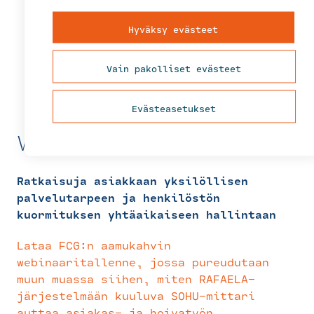
Hyväksy evästeet
Vain pakolliset evästeet
Evästeasetukset
Webinaaritallenne
Ratkaisuja asiakkaan yksilöllisen
palvelutarpeen ja henkilöstön
kuormituksen yhtäaikaiseen hallintaan
Lataa FCG:n aamukahvin
webinaaritallenne, jossa pureudutaan
muun muassa siihen, miten RAFAELA-
järjestelmään kuuluva SOHU-mittari
auttaa asiakas- ja hoivatyön