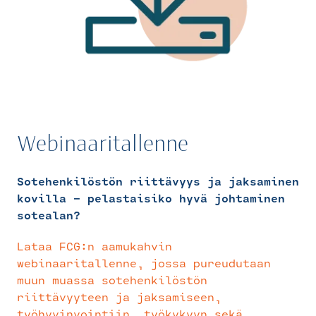
Webinaaritallenne
Sotehenkilöstön riittävyys ja jaksaminen
kovilla – pelastaisiko hyvä johtaminen
sotealan?
Lataa FCG:n aamukahvin
webinaaritallenne, jossa pureudutaan
muun muassa sotehenkilöstön
riittävyyteen ja jaksamiseen,
työhyvinvointiin, työkykyyn sekä