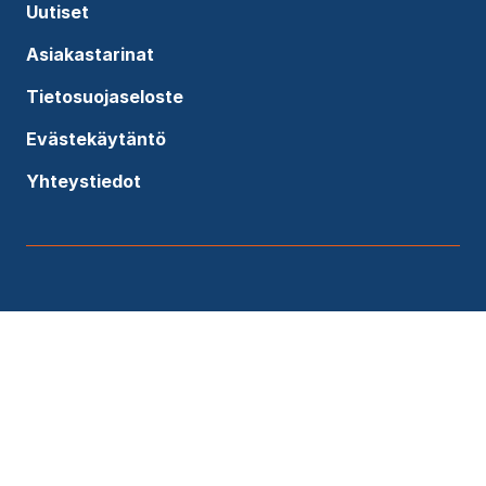
Uutiset
Asiakastarinat
Tietosuojaseloste
Evästekäytäntö
Yhteystiedot
Lähetä viesti asiantuntijallemme
Etunimi
*