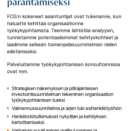
parantamiseksi
FCG:n kokeneet asiantuntijat ovat tukenanne, kun
haluatte kehittää organisaationne
työkykyjohtamista. Teemme lähtötila-analyysin,
tunnistamme potentiaalisimmat kehityskohteet ja
laadimme selkeän toimenpidesuunnitelman niiden
edistämiseksi.
Palveluitamme työkykyjohtamisen konsultoinnissa
ovat mm.
Strategisen näkemyksen ja pitkäjänteisen
investointisuunnitelman tekeminen organisaation
työkykyjohtamisen tueksi
Valmennussuunnitelma ja arjen tuki esihenkilötyöhön
Henkilöstötutkimukset nykytilan ja kehityksen
kartoittamiseksi
Varhaisen puuttumisen mallin luominen ja