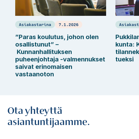
Asiakastarina
7.1.2026
Asiakas
”Paras koulutus, johon olen
Pukkila
osallistunut” –
kunta: 
Kunnanhallituksen
tilanne
puheenjohtaja -valmennukset
tueksi
saivat erinomaisen
vastaanoton
Ota yhteyttä
asiantuntijaamme.