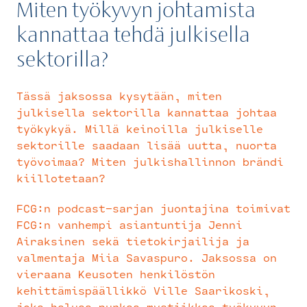
Miten työkyvyn johtamista
kannattaa tehdä julkisella
sektorilla?
Tässä jaksossa kysytään, miten
julkisella sektorilla kannattaa johtaa
työkykyä. Millä keinoilla julkiselle
sektorille saadaan lisää uutta, nuorta
työvoimaa? Miten julkishallinnon brändi
kiillotetaan?
FCG:n podcast-sarjan juontajina toimivat
FCG:n vanhempi asiantuntija Jenni
Airaksinen sekä tietokirjailija ja
valmentaja Miia Savaspuro. Jaksossa on
vieraana Keusoten henkilöstön
kehittämispäällikkö Ville Saarikoski,
joka haluaa purkaa mystiikkaa työkyvyn