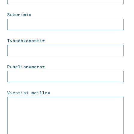
Sukunimi
*
Työsähköposti
*
Puhelinnumero
*
Viestisi meille
*